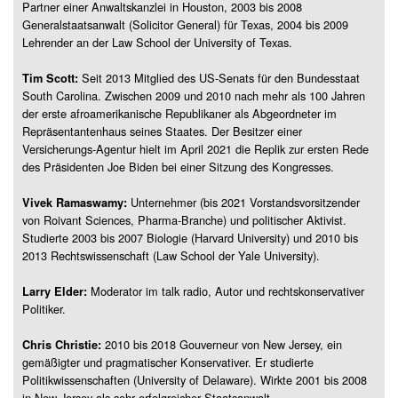
Partner einer Anwaltskanzlei in Houston, 2003 bis 2008
Generalstaatsanwalt (Solicitor General) für Texas, 2004 bis 2009
Lehrender an der Law School der University of Texas.
Seit 2013 Mitglied des US-Senats für den Bundesstaat
Tim Scott:
South Carolina. Zwischen 2009 und 2010 nach mehr als 100 Jahren
der erste afroamerikanische Republikaner als Abgeordneter im
Repräsentantenhaus seines Staates. Der Besitzer einer
Versicherungs-Agentur hielt im April 2021 die Replik zur ersten Rede
des Präsidenten Joe Biden bei einer Sitzung des Kongresses.
Unternehmer (bis 2021 Vorstandsvorsitzender
Vivek Ramaswamy:
von Roivant Sciences, Pharma-Branche) und politischer Aktivist.
Studierte 2003 bis 2007 Biologie (Harvard University) und 2010 bis
2013 Rechtswissenschaft (Law School der Yale University).
Moderator im talk radio, Autor und rechtskonservativer
Larry Elder:
Politiker.
2010 bis 2018 Gouverneur von New Jersey, ein
Chris Christie:
gemäßigter und pragmatischer Konservativer. Er studierte
Politikwissenschaften (University of Delaware). Wirkte 2001 bis 2008
in New Jersey als sehr erfolgreicher Staatsanwalt.