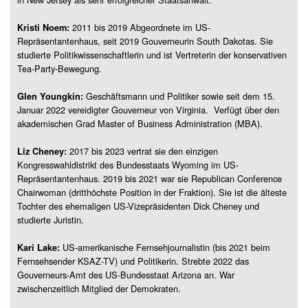
2011 bis 2019 Abgeordnete im US-
Kristi Noem:
Repräsentantenhaus, seit 2019 Gouverneurin South Dakotas. Sie
studierte Politikwissenschaftlerin und ist Vertreterin der konservativen
Tea-Party-Bewegung.
Geschäftsmann und Politiker sowie seit dem 15.
Glen Youngkin:
Januar 2022 vereidigter Gouverneur von Virginia. Verfügt über den
akademischen Grad Master of Business Administration (MBA).
2017 bis 2023 vertrat sie den einzigen
Liz Cheney:
Kongresswahldistrikt des Bundesstaats Wyoming im US-
Repräsentantenhaus. 2019 bis 2021 war sie Republican Conference
Chairwoman (dritthöchste Position in der Fraktion). Sie ist die älteste
Tochter des ehemaligen US-Vizepräsidenten Dick Cheney und
studierte Juristin.
US-amerikanische Fernsehjournalistin (bis 2021 beim
Kari Lake:
Fernsehsender KSAZ-TV) und Politikerin. Strebte 2022 das
Gouverneurs-Amt des US-Bundesstaat Arizona an. War
zwischenzeitlich Mitglied der Demokraten.