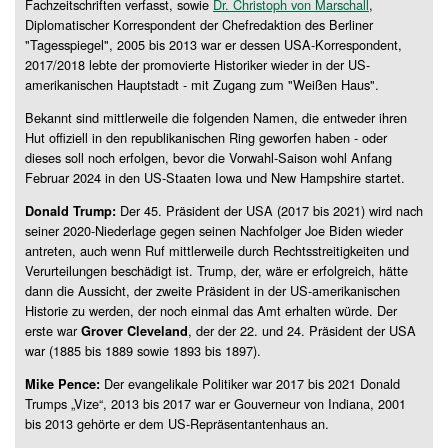
Fachzeitschriften verfasst, sowie
Dr. Christoph von Marschall
,
Diplomatischer Korrespondent der Chefredaktion des Berliner
"Tagesspiegel", 2005 bis 2013 war er dessen USA-Korrespondent,
2017/2018 lebte der promovierte Historiker wieder in der US-
amerikanischen Hauptstadt - mit Zugang zum "Weißen Haus".
Bekannt sind mittlerweile die folgenden Namen, die entweder ihren
Hut offiziell in den republikanischen Ring geworfen haben - oder
dieses soll noch erfolgen, bevor die Vorwahl-Saison wohl Anfang
Februar 2024 in den US-Staaten Iowa und New Hampshire startet.
Der 45. Präsident der USA (2017 bis 2021) wird nach
Donald Trump:
seiner 2020-Niederlage gegen seinen Nachfolger Joe Biden wieder
antreten, auch wenn Ruf mittlerweile durch Rechtsstreitigkeiten und
Verurteilungen beschädigt ist. Trump, der, wäre er erfolgreich, hätte
dann die Aussicht, der zweite Präsident in der US-amerikanischen
Historie zu werden, der noch einmal das Amt erhalten würde. Der
erste war
, der der 22. und 24. Präsident der USA
Grover Cleveland
war (1885 bis 1889 sowie 1893 bis 1897).
Der evangelikale Politiker war 2017 bis 2021 Donald
Mike Pence:
Trumps „Vize“, 2013 bis 2017 war er Gouverneur von Indiana, 2001
bis 2013 gehörte er dem US-Repräsentantenhaus an.