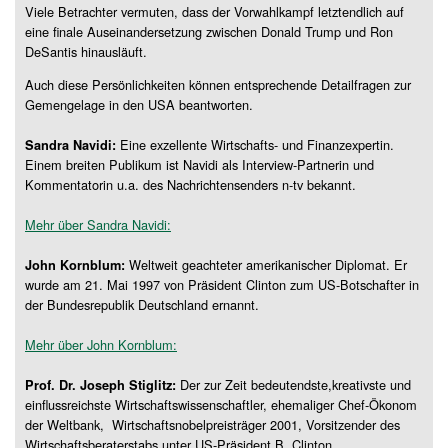
Viele Betrachter vermuten, dass der Vorwahlkampf letztendlich auf
eine finale Auseinandersetzung zwischen Donald Trump und Ron
DeSantis hinausläuft.
Auch diese Persönlichkeiten können entsprechende Detailfragen zur
Gemengelage in den USA beantworten.
Eine exzellente Wirtschafts- und Finanzexpertin.
Sandra Navidi:
Einem breiten Publikum ist Navidi als Interview-Partnerin und
Kommentatorin u.a. des Nachrichtensenders n-tv bekannt.
Mehr über Sandra Navidi:
Weltweit geachteter amerikanischer Diplomat. Er
John Kornblum:
wurde am 21. Mai 1997 von Präsident Clinton zum US-Botschafter in
der Bundesrepublik Deutschland ernannt.
Mehr über John Kornblum:
Der zur Zeit bedeutendste,kreativste und
Prof. Dr. Joseph Stiglitz:
einflussreichste Wirtschaftswissenschaftler, ehemaliger Chef-Ökonom
der Weltbank, Wirtschaftsnobelpreisträger 2001, Vorsitzender des
Wirtschaftsberaterstabs unter US-Präsident B. Clinton.