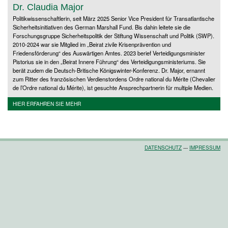
Dr. Claudia Major
Politikwissenschaftlerin, seit März 2025 Senior Vice President für Transatlantische
Sicherheitsinitiativen des German Marshall Fund. Bis dahin leitete sie die
Forschungsgruppe Sicherheitspolitik der Stiftung Wissenschaft und Politik (SWP).
2010-2024 war sie Mitglied im „Beirat zivile Krisenprävention und
Friedensförderung“ des Auswärtigen Amtes. 2023 berief Verteidigungsminister
Pistorius sie in den „Beirat Innere Führung“ des Verteidigungsministeriums. Sie
berät zudem die Deutsch-Britische Königswinter-Konferenz. Dr. Major, ernannt
zum Ritter des französischen Verdienstordens Ordre national du Mérite (Chevalier
de l’Ordre national du Mérite), ist gesuchte Ansprechpartnerin für multiple Medien.
HIER ERFAHREN SIE MEHR
DATENSCHUTZ
---
IMPRESSUM