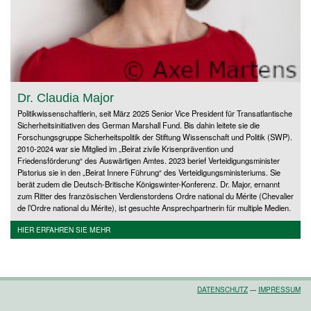
Dr. Claudia Major
Politikwissenschaftlerin, seit März 2025 Senior Vice President für Transatlantische
Sicherheitsinitiativen des German Marshall Fund. Bis dahin leitete sie die
Forschungsgruppe Sicherheitspolitik der Stiftung Wissenschaft und Politik (SWP).
2010-2024 war sie Mitglied im „Beirat zivile Krisenprävention und
Friedensförderung“ des Auswärtigen Amtes. 2023 berief Verteidigungsminister
Pistorius sie in den „Beirat Innere Führung“ des Verteidigungsministeriums. Sie
berät zudem die Deutsch-Britische Königswinter-Konferenz. Dr. Major, ernannt
zum Ritter des französischen Verdienstordens Ordre national du Mérite (Chevalier
de l’Ordre national du Mérite), ist gesuchte Ansprechpartnerin für multiple Medien.
HIER ERFAHREN SIE MEHR
DATENSCHUTZ
---
IMPRESSUM