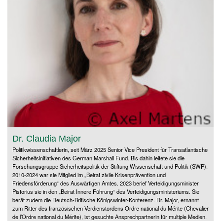
Dr. Claudia Major
Politikwissenschaftlerin, seit März 2025 Senior Vice President für Transatlantische
Sicherheitsinitiativen des German Marshall Fund. Bis dahin leitete sie die
Forschungsgruppe Sicherheitspolitik der Stiftung Wissenschaft und Politik (SWP).
2010-2024 war sie Mitglied im „Beirat zivile Krisenprävention und
Friedensförderung“ des Auswärtigen Amtes. 2023 berief Verteidigungsminister
Pistorius sie in den „Beirat Innere Führung“ des Verteidigungsministeriums. Sie
berät zudem die Deutsch-Britische Königswinter-Konferenz. Dr. Major, ernannt
zum Ritter des französischen Verdienstordens Ordre national du Mérite (Chevalier
de l’Ordre national du Mérite), ist gesuchte Ansprechpartnerin für multiple Medien.