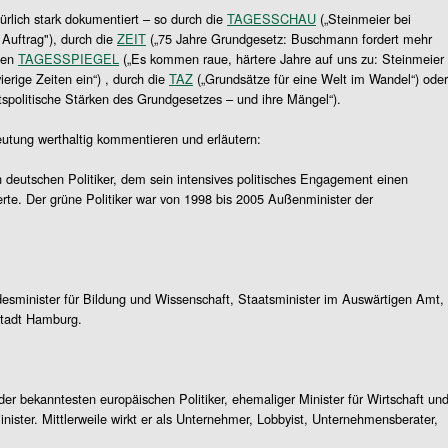
rlich stark dokumentiert – so durch die
TAGESSCHAU
(„Steinmeier bei
 Auftrag"), durch die
ZEIT
(„75 Jahre Grundgesetz: Buschmann fordert mehr
 den
TAGESSPIEGEL
(„Es kommen raue, härtere Jahre auf uns zu: Steinmeier
rige Zeiten ein“) , durch die
TAZ
(„Grundsätze für eine Welt im Wandel“) oder
ftspolitische Stärken des Grundgesetzes – und ihre Mängel“).
utung werthaltig kommentieren und erläutern:
 deutschen Politiker, dem sein intensives politisches Engagement einen
rte. Der grüne Politiker war von 1998 bis 2005 Außenminister der
sminister für Bildung und Wissenschaft, Staatsminister im Auswärtigen Amt,
stadt Hamburg.
 der bekanntesten europäischen Politiker, ehemaliger Minister für Wirtschaft un
ister. Mittlerweile wirkt er als Unternehmer, Lobbyist, Unternehmensberater,