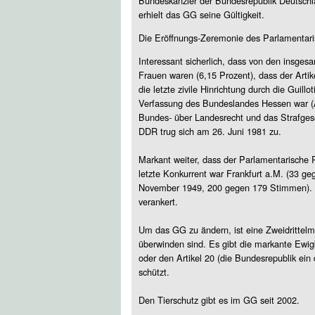
Bundeskanzler der Bundesrepublik Deutschla
erhielt das GG seine Gültigkeit.
Die Eröffnungs-Zeremonie des Parlamentar
Interessant sicherlich, dass von den insges
Frauen waren (6,15 Prozent), dass der Artik
die letzte zivile Hinrichtung durch die Guil
Verfassung des Bundeslandes Hessen war (Ar
Bundes- über Landesrecht und das Strafgeset
DDR trug sich am 26. Juni 1981 zu.
Markant weiter, dass der Parlamentarische 
letzte Konkurrent war Frankfurt a.M. (33 g
November 1949, 200 gegen 179 Stimmen). A
verankert.
Um das GG zu ändern, ist eine Zweidrittelme
überwinden sind. Es gibt die markante Ewigk
oder den Artikel 20 (die Bundesrepublik ein 
schützt.
Den Tierschutz gibt es im GG seit 2002.