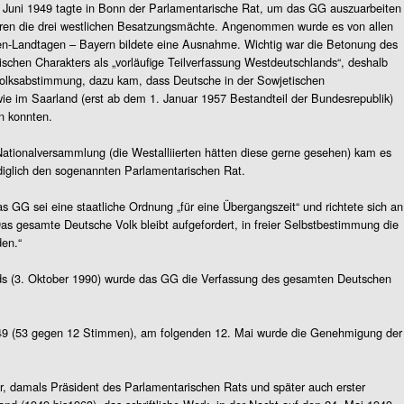
Juni 1949 tagte in Bonn der Parlamentarische Rat, um das GG auszuarbeiten
ren die drei westlichen Besatzungsmächte. Angenommen wurde es von allen
n-Landtagen – Bayern bildete eine Ausnahme. Wichtig war die Betonung des
rischen Charakters als „vorläufige Teilverfassung Westdeutschlands“, deshalb
olksabstimmung, dazu kam, dass Deutsche in der Sowjetischen
e im Saarland (erst ab dem 1. Januar 1957 Bestandteil der Bundesrepublik)
en konnten.
ationalversammlung (die Westalliierten hätten diese gerne gesehen) kam es
diglich den sogenannten Parlamentarischen Rat.
 GG sei eine staatliche Ordnung „für eine Übergangszeit“ und richtete sich an
s gesamte Deutsche Volk bleibt aufgefordert, in freier Selbstbestimmung die
den.“
ds (3. Oktober 1990) wurde das GG die Verfassung des gesamten Deutschen
49 (53 gegen 12 Stimmen), am folgenden 12. Mai wurde die Genehmigung der
, damals Präsident des Parlamentarischen Rats und später auch erster