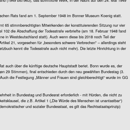
nd (1949 bis1963), das schriftliche Werk, in der Nacht auf den 24. Mai 1949
ischen Rats fand am 1. September 1948 im Bonner Museum Koenig statt.
amt 65 stimmberechtigten Mitwirkenden der konstituierenden Sitzung nur vier
el 102 die Abschaffung der Todesstrafe verbriefte (am 18. Februar 1948 fand
lotine in Westdeutschland statt). Auch wenn diese bis 2018 noch Teil der
tikel 21, vorgesehen für „besonders schwere Verbrechen" – allerdings steht
zbuch kennt die Todesstrafe auch nicht mehr). Die letzte Hinrichtung in der
Rat auch über die künftige deutsche Hauptstadt beriet. Bonn wurde es, der
egen 29 Stimmen), final entschieden durch den neu gewählten Bundestag (3.
uch die Festlegung „Männer und Frauen sind gleichberechtigt“ wurde im GG
hrheit in Bundestag und Bundesrat erforderlich - mit Hürden, die nicht zu
eitsklausel, die z.B. Artikel 1 („Die Würde des Menschen ist unantastbar“)
demokratischer und sozialer Bundesstaat, es gilt das Rechtsstaatsprinzip)