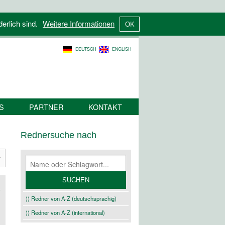
derlich sind.
Weitere Informationen
DEUTSCH
ENGLISH
S
PARTNER
KONTAKT
Rednersuche nach
⟩⟩ Redner von A-Z (deutschsprachig)
⟩⟩ Redner von A-Z (international)