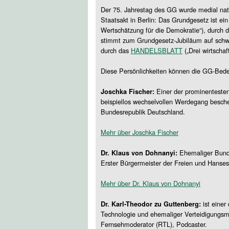
Der 75. Jahrestag des GG wurde medial natü
Staatsakt in Berlin: Das Grundgesetz ist ein
Wertschätzung für die Demokratie“), durch
stimmt zum Grundgesetz-Jubiläum auf schwie
durch das
HANDELSBLATT
(„Drei wirtscha
Diese Persönlichkeiten können die GG-Bede
Einer der prominentesten
Joschka Fischer:
beispiellos wechselvollen Werdegang besche
Bundesrepublik Deutschland.
Mehr über Joschka Fischer
Ehemaliger Bunde
Dr. Klaus von Dohnanyi:
Erster Bürgermeister der Freien und Hanse
Mehr über Dr. Klaus von Dohnanyi
ist einer
Dr. Karl-Theodor zu Guttenberg:
Technologie und ehemaliger Verteidigungsmin
Fernsehmoderator (RTL), Podcaster.