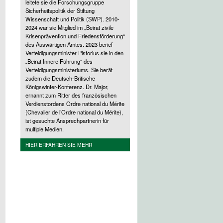
leitete sie die Forschungsgruppe
Sicherheitspolitik der Stiftung
Wissenschaft und Politik (SWP). 2010-
2024 war sie Mitglied im „Beirat zivile
Krisenprävention und Friedensförderung“
des Auswärtigen Amtes. 2023 berief
Verteidigungsminister Pistorius sie in den
„Beirat Innere Führung“ des
Verteidigungsministeriums. Sie berät
zudem die Deutsch-Britische
Königswinter-Konferenz. Dr. Major,
ernannt zum Ritter des französischen
Verdienstordens Ordre national du Mérite
(Chevalier de l’Ordre national du Mérite),
ist gesuchte Ansprechpartnerin für
multiple Medien.
HIER ERFAHREN SIE MEHR