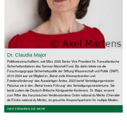
Dr. Claudia Major
Politikwissenschaftlerin, seit März 2025 Senior Vice President für Transatlantische
Sicherheitsinitiativen des German Marshall Fund. Bis dahin leitete sie die
Forschungsgruppe Sicherheitspolitik der Stiftung Wissenschaft und Politik (SWP).
2010-2024 war sie Mitglied im „Beirat zivile Krisenprävention und
Friedensförderung“ des Auswärtigen Amtes. 2023 berief Verteidigungsminister
Pistorius sie in den „Beirat Innere Führung“ des Verteidigungsministeriums. Sie
berät zudem die Deutsch-Britische Königswinter-Konferenz. Dr. Major, ernannt
zum Ritter des französischen Verdienstordens Ordre national du Mérite (Chevalier
de l’Ordre national du Mérite), ist gesuchte Ansprechpartnerin für multiple Medien.
HIER ERFAHREN SIE MEHR