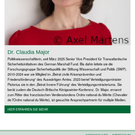
Dr. Claudia Major
Politikwissenschaftlerin, seit März 2025 Senior Vice President für Transatlantische
Sicherheitsinitiativen des German Marshall Fund. Bis dahin leitete sie die
Forschungsgruppe Sicherheitspolitik der Stiftung Wissenschaft und Politik (SWP).
2010-2024 war sie Mitglied im „Beirat zivile Krisenprävention und
Friedensförderung“ des Auswärtigen Amtes. 2023 berief Verteidigungsminister
Pistorius sie in den „Beirat Innere Führung“ des Verteidigungsministeriums. Sie
berät zudem die Deutsch-Britische Königswinter-Konferenz. Dr. Major, ernannt
zum Ritter des französischen Verdienstordens Ordre national du Mérite (Chevalier
de l’Ordre national du Mérite), ist gesuchte Ansprechpartnerin für multiple Medien.
HIER ERFAHREN SIE MEHR