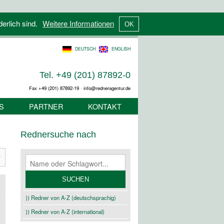
derlich sind.
Weitere Informationen
DEUTSCH
ENGLISH
Tel. +49 (201) 87892-0
Fax +49 (201) 87892-19 · info@redneragentur.de
S
PARTNER
KONTAKT
Rednersuche nach
⟩⟩ Redner von A-Z (deutschsprachig)
⟩⟩ Redner von A-Z (international)