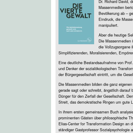
Dr. Richard David, d
Massenmedien berich
Bevölkerung ab – ge
Eindruck, die Masse
manipuliert.
Aber die heutige Sel
Die Massenmedien in
die Vollzugsorgane 
Simplifizierenden, Moralisierenden, Empör
Eine deutliche Bestandsaufnahme von Prof. W
und Denker der sozialökologischen Transform
der Bürgergesellschaft eintritt, um die Ges
Die Massenmedien bilden die ganz eigenen E
gerade sagt oder schreibt, ängstlich darauf
Dünger für den Zerfall der Gesellschaft. De
Streit, das demokratische Ringen um gute 
In ihrem ersten gemeinsamen Buch analysier
prominenten Gästen über philosophische The
Elias-Center for Transformation Design an d
ständiger Gastprofessor Sozialpsychologie 