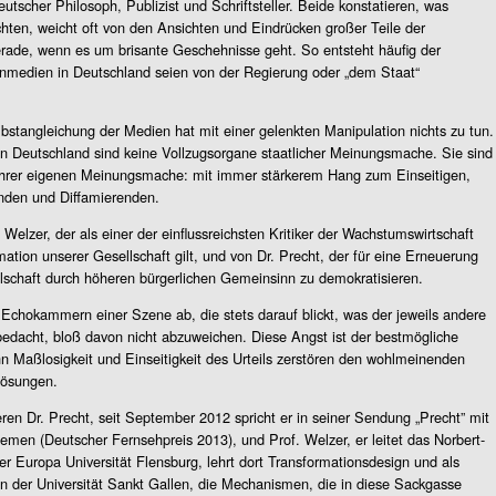
eutscher Philosoph, Publizist und Schriftsteller. Beide konstatieren, was
ten, weicht oft von den Ansichten und Eindrücken großer Teile der
rade, wenn es um brisante Geschehnisse geht. So entsteht häufig der
nmedien in Deutschland seien von der Regierung oder „dem Staat“
bstangleichung der Medien hat mit einer gelenkten Manipulation nichts zu tun.
 Deutschland sind keine Vollzugsorgane staatlicher Meinungsmache. Sie sind
ihrer eigenen Meinungsmache: mit immer stärkerem Hang zum Einseitigen,
enden und Diffamierenden.
elzer, der als einer der einflussreichsten Kritiker der Wachstumswirtschaft
ation unserer Gesellschaft gilt, und von Dr. Precht, der für eine Erneuerung
ellschaft durch höheren bürgerlichen Gemeinsinn zu demokratisieren.
chokammern einer Szene ab, die stets darauf blickt, was der jeweils andere
 bedacht, bloß davon nicht abzuweichen. Diese Angst ist der bestmögliche
nn Maßlosigkeit und Einseitigkeit des Urteils zerstören den wohlmeinenden
Lösungen.
en Dr. Precht, seit September 2012 spricht er in seiner Sendung „Precht” mit
men (Deutscher Fernsehpreis 2013), und Prof. Welzer, er leitet das Norbert-
er Europa Universität Flensburg, lehrt dort Transformationsdesign und als
an der Universität Sankt Gallen, die Mechanismen, die in diese Sackgasse