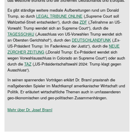
das westliche Bündnis und die Sicherheit Deutschlands und Europas.
Es gibt ständige weitere mediale Aufbereitungen rund um Donald
Trump, so durch
LEGAL TRIBUNE ONLINE
(„Supreme Court soll
Wahlzettel-Streit entscheiden“), durch das
ZDF
(„Teilnahme an US-
Vorwahl: Trump wendet sich an Supreme Court“), durch die
TAGESSCHAU
(„Ausschluss von US-Vorwahlen Trump wendet sich
an Obersten Gerichtshof“), durch den
DEUTSCHLANDFUNK
(„Ex-
US-Präsident Trump: Im Fadenkreuz der Justiz“), durch die
NEUE
ZÜRCHER ZEITUNG
(„Donald Trump: Ex-Präsident wendet sich
wegen Vorwahlausschluss in Colorado an Supreme Court“) oder auch
durch die
TAZ
(„US-Präsidentschaftswahl 2024: Trump klagt gegen
Ausschluss“).
In seinen spannenden Vorträgen erklärt Dr. Braml praxisnah die
maßgebenden Spieler im Machtkampf amerikanischer Wirtschaft und
Politik. Er erläutert wirtschaftliche Themen auch in umfassenderen
geo-ökonomischen und geo-politischen Zusammenhängen.
Mehr über Dr. Josef Braml