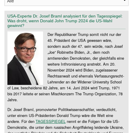
USA-Experte Dr. Josef Braml analysiert für den Tagesspiegel:
Was droht, wenn Donald John Trump 2024 die US-Wahl
gewinnt?
Der Republikaner Trump somit nicht nur der
45. Präsident der USA gewesen wäre,
sondern auch der 47. sein würde, nach Josef
„Joe“ Robinette Biden, Jr., dem noch
amtierenden Demokraten, der gleichfalls eine
weitere Inthronisierung anstrebt. Am 20.
November 2024 wird Biden, zugelassener
Rechtsanwalt und ehemals Verfassungsrecht-
Lehrender an der Widener University School
of Law, bescheidene 82 Jahre, am 14. Juni 2024 wird Trump, 1971
bis 2017 leitete er seinen Mischkonzern The Trump Organization, 78
Jahre.
Dr. Josef Braml, promovierter Politikwissenschaftler, verdeutlicht,
unter einem US-Präsidenten Donald Trump wäre die Welt eine
andere. Für den
TAGESSPIEGEL
nennt er die Folgen für die US-
Demokratie, die unter dem russischen Angriffskrieg leidende Ukraine,