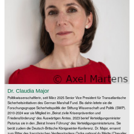
Dr. Claudia Major
Politikwissenschaftlerin, seit März 2025 Senior Vice President für Transatlantische
Sicherheitsinitiativen des German Marshall Fund. Bis dahin leitete sie die
Forschungsgruppe Sicherheitspolitik der Stiftung Wissenschaft und Politik (SWP).
2010-2024 war sie Mitglied im „Beirat zivile Krisenprävention und
Friedensförderung“ des Auswärtigen Amtes. 2023 berief Verteidigungsminister
Pistorius sie in den „Beirat Innere Führung“ des Verteidigungsministeriums. Sie
berät zudem die Deutsch-Britische Königswinter-Konferenz. Dr. Major, ernannt
zum Ritter des französischen Verdienstordens Ordre national du Mérite (Chevalier