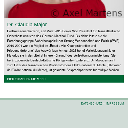
Dr. Claudia Major
Politikwissenschaftlerin, seit März 2025 Senior Vice President für Transatlantische
Sicherheitsinitiativen des German Marshall Fund. Bis dahin leitete sie die
Forschungsgruppe Sicherheitspolitik der Stiftung Wissenschaft und Politik (SWP).
2010-2024 war sie Mitglied im „Beirat zivile Krisenprävention und
Friedensförderung“ des Auswärtigen Amtes. 2023 berief Verteidigungsminister
Pistorius sie in den „Beirat Innere Führung“ des Verteidigungsministeriums. Sie
berät zudem die Deutsch-Britische Königswinter-Konferenz. Dr. Major, ernannt
zum Ritter des französischen Verdienstordens Ordre national du Mérite (Chevalier
de l’Ordre national du Mérite), ist gesuchte Ansprechpartnerin für multiple Medien.
HIER ERFAHREN SIE MEHR
DATENSCHUTZ
---
IMPRESSUM