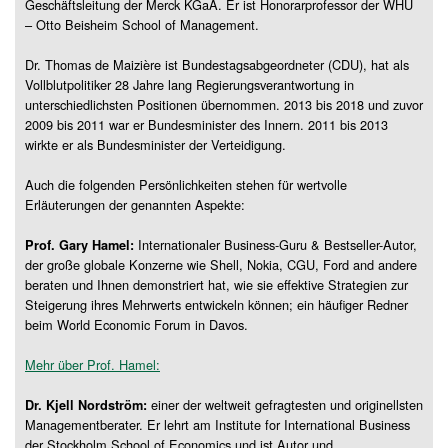
Geschäftsleitung der Merck KGaA. Er ist Honorarprofessor der WHU
– Otto Beisheim School of Management.
Dr. Thomas de Maizière ist Bundestagsabgeordneter (CDU), hat als
Vollblutpolitiker 28 Jahre lang Regierungsverantwortung in
unterschiedlichsten Positionen übernommen. 2013 bis 2018 und zuvor
2009 bis 2011 war er Bundesminister des Innern. 2011 bis 2013
wirkte er als Bundesminister der Verteidigung.
Auch die folgenden Persönlichkeiten stehen für wertvolle
Erläuterungen der genannten Aspekte:
Internationaler Business-Guru & Bestseller-Autor,
Prof. Gary Hamel:
der große globale Konzerne wie Shell, Nokia, CGU, Ford and andere
beraten und Ihnen demonstriert hat, wie sie effektive Strategien zur
Steigerung ihres Mehrwerts entwickeln können; ein häufiger Redner
beim World Economic Forum in Davos.
Mehr über Prof. Hamel:
einer der weltweit gefragtesten und originellsten
Dr. Kjell Nordström:
Managementberater. Er lehrt am Institute for International Business
der Stockholm School of Economics und ist Autor und