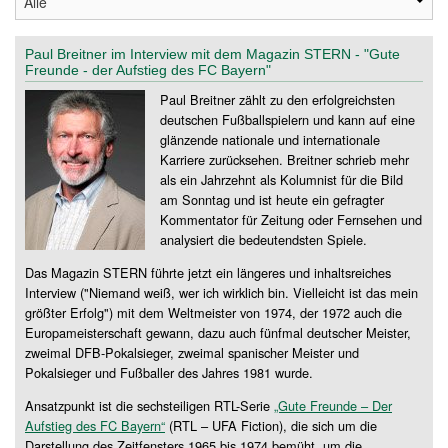
Paul Breitner im Interview mit dem Magazin STERN - "Gute
Freunde - der Aufstieg des FC Bayern"
Paul Breitner zählt zu den erfolgreichsten
deutschen Fußballspielern und kann auf eine
glänzende nationale und internationale
Karriere zurücksehen. Breitner schrieb mehr
als ein Jahrzehnt als Kolumnist für die Bild
am Sonntag und ist heute ein gefragter
Kommentator für Zeitung oder Fernsehen und
analysiert die bedeutendsten Spiele.
Das Magazin STERN führte jetzt ein längeres und inhaltsreiches
Interview ("Niemand weiß, wer ich wirklich bin. Vielleicht ist das mein
größter Erfolg") mit dem Weltmeister von 1974, der 1972 auch die
Europameisterschaft gewann, dazu auch fünfmal deutscher Meister,
zweimal DFB-Pokalsieger, zweimal spanischer Meister und
Pokalsieger und Fußballer des Jahres 1981 wurde.
Ansatzpunkt ist die sechsteiligen RTL-Serie
„Gute Freunde – Der
Aufstieg des FC Bayern“
(RTL – UFA Fiction), die sich um die
Darstellung des Zeitfensters 1965 bis 1974 bemüht, um die