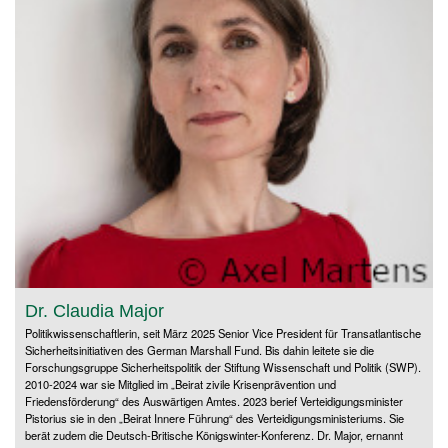
Dr. Claudia Major
Politikwissenschaftlerin, seit März 2025 Senior Vice President für Transatlantische
Sicherheitsinitiativen des German Marshall Fund. Bis dahin leitete sie die
Forschungsgruppe Sicherheitspolitik der Stiftung Wissenschaft und Politik (SWP).
2010-2024 war sie Mitglied im „Beirat zivile Krisenprävention und
Friedensförderung“ des Auswärtigen Amtes. 2023 berief Verteidigungsminister
Pistorius sie in den „Beirat Innere Führung“ des Verteidigungsministeriums. Sie
berät zudem die Deutsch-Britische Königswinter-Konferenz. Dr. Major, ernannt