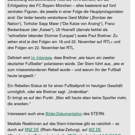
Erfolgsstory des FC Bayern München – alles basierend auf fünf
zentralen Figuren, die jeweils in einer Folge die Hauptprotagonisten
sind: Der leider bereits verstorbene Gerd Müller („Bomber der
Nation“), Torhüter Sepp Maier ("Die Katze von Anzing"), Franz
Beckenbauer (der „Kaiser“), Uli Hoeneß (
damals betitel als
"schnellster lebender Stürmer Europas")
sowie Paul Breitner. Zu
sehen sind je drei Folgen am 18.und 22. November auf RTL+ und
drei Folgen am 22. November bei RTL.
Definiert wird
im Interview
, dass Breitner „wie kaum ein zweiter
deutscher Fußballer“ polarisieren würde. Der Stern führt aus, „wie er
zum missverstandenen Rebell wurde – und warum ihn der Fußball
heute langweilt.“
Ein Rebellen-Status ist für einen Fußballprofi im heutigen Geschäft
unmöglich, oder wie Breitner sagt: „Undenkbar“.
Er bringt es auf den Punkt: „Man will heute eben keine Sportler mehr,
die anecken."
Interessant auch eine
Bilder-Dokumentation
des STERN.
Mediale Reaktionen auf das Stern-Interview gibt es natürlich – so
durch auf
RNZ.DE
(Rhein-Neckar-Zeitung), auf
WZ.DE