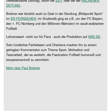
(Westdeutsche Zeitung), durch die
ZEIT
oder bei der
AACHENER
ZEITUNG
.
Breitner war kürzlich auch zu Gast in der Sendung „Blickpunkt Sport“
im
BR FERNSEHEN
. Im Studiotalk ging es z.B. um den FC Bayern,
den 1. FC Nürnberg und den Millionen-Wahnsinn im saudi-arabischen
Fußball.
Lohnenswert -nicht nur für Fans - auch die Produktion auf
NRD.DE
.
Sein fundiertes Fachwissen und Charisma machen ihn zu einem
gefragten Kommentator zum Thema Sport, Motivation und
Teamarbeit, der es versteht, die Faszination Fußball humorvoll und
temperamentvoll zu vermitteln.
Mehr über Paul Breitner