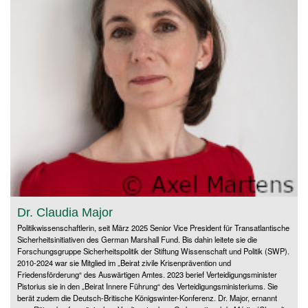
Dr. Claudia Major
Politikwissenschaftlerin, seit März 2025 Senior Vice President für Transatlantische
Sicherheitsinitiativen des German Marshall Fund. Bis dahin leitete sie die
Forschungsgruppe Sicherheitspolitik der Stiftung Wissenschaft und Politik (SWP).
2010-2024 war sie Mitglied im „Beirat zivile Krisenprävention und
Friedensförderung“ des Auswärtigen Amtes. 2023 berief Verteidigungsminister
Pistorius sie in den „Beirat Innere Führung“ des Verteidigungsministeriums. Sie
berät zudem die Deutsch-Britische Königswinter-Konferenz. Dr. Major, ernannt