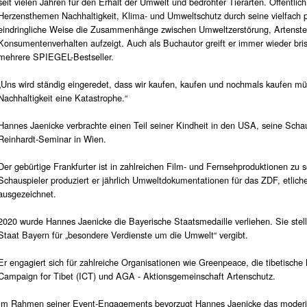
seit vielen Jahren für den Erhalt der Umwelt und bedrohter Tierarten. Öffentlic
Herzensthemen Nachhaltigkeit, Klima- und Umweltschutz durch seine vielfach 
eindringliche Weise die Zusammenhänge zwischen Umweltzerstörung, Artenste
Konsumentenverhalten aufzeigt. Auch als Buchautor greift er immer wieder bri
mehrere SPIEGEL-Bestseller.
„Uns wird ständig eingeredet, dass wir kaufen, kaufen und nochmals kaufen müss
Nachhaltigkeit eine Katastrophe.“
Hannes Jaenicke verbrachte einen Teil seiner Kindheit in den USA, seine Scha
Reinhardt-Seminar in Wien.
Der gebürtige Frankfurter ist in zahlreichen Film- und Fernsehproduktionen zu s
Schauspieler produziert er jährlich Umweltdokumentationen für das ZDF, etlic
ausgezeichnet.
2020 wurde Hannes Jaenicke die Bayerische Staatsmedaille verliehen. Sie stell
Staat Bayern für „besondere Verdienste um die Umwelt“ vergibt.
Er engagiert sich für zahlreiche Organisationen wie Greenpeace, die tibetische
Campaign for Tibet (ICT) und AGA - Aktionsgemeinschaft Artenschutz.
Im Rahmen seiner Event-Engagements bevorzugt Hannes Jaenicke das moderie