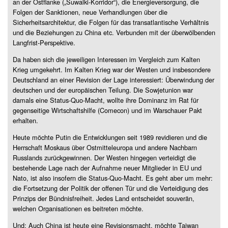
an der Ostflanke („Suwalki-Korridor“), die Energieversorgung, die
Folgen der Sanktionen, neue Verhandlungen über die
Sicherheitsarchitektur, die Folgen für das transatlantische Verhältnis
und die Beziehungen zu China etc. Verbunden mit der überwölbenden
Langfrist-Perspektive.
Da haben sich die jeweiligen Interessen im Vergleich zum Kalten
Krieg umgekehrt. Im Kalten Krieg war der Westen und insbesondere
Deutschland an einer Revision der Lage interessiert: Überwindung der
deutschen und der europäischen Teilung. Die Sowjetunion war
damals eine Status-Quo-Macht, wollte ihre Dominanz im Rat für
gegenseitige Wirtschaftshilfe (Comecon) und im Warschauer Pakt
erhalten.
Heute möchte Putin die Entwicklungen seit 1989 revidieren und die
Herrschaft Moskaus über Ostmitteleuropa und andere Nachbarn
Russlands zurückgewinnen. Der Westen hingegen verteidigt die
bestehende Lage nach der Aufnahme neuer Mitglieder in EU und
Nato, ist also insofern die Status-Quo-Macht. Es geht aber um mehr:
die Fortsetzung der Politik der offenen Tür und die Verteidigung des
Prinzips der Bündnisfreiheit. Jedes Land entscheidet souverän,
welchen Organisationen es beitreten möchte.
Und: Auch China ist heute eine Revisionsmacht, möchte Taiwan