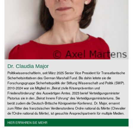
Dr. Claudia Major
Politikwissenschaftlerin, seit März 2025 Senior Vice President für Transatlantische
Sicherheitsinitiativen des German Marshall Fund. Bis dahin leitete sie die
Forschungsgruppe Sicherheitspolitik der Stiftung Wissenschaft und Politik (SWP).
2010-2024 war sie Mitglied im „Beirat zivile Krisenprävention und
Friedensförderung“ des Auswärtigen Amtes. 2023 berief Verteidigungsminister
Pistorius sie in den „Beirat Innere Führung“ des Verteidigungsministeriums. Sie
berät zudem die Deutsch-Britische Königswinter-Konferenz. Dr. Major, ernannt
zum Ritter des französischen Verdienstordens Ordre national du Mérite (Chevalier
de l’Ordre national du Mérite), ist gesuchte Ansprechpartnerin für multiple Medien.
HIER ERFAHREN SIE MEHR