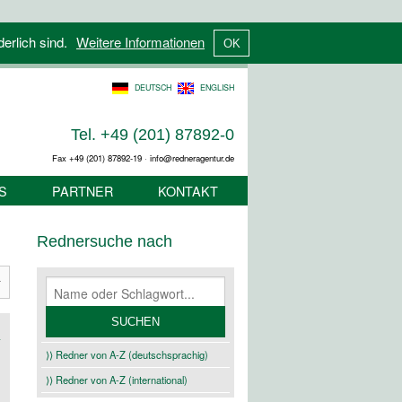
derlich sind.
Weitere Informationen
DEUTSCH
ENGLISH
Tel. +49 (201) 87892-0
Fax +49 (201) 87892-19 · info@redneragentur.de
S
PARTNER
KONTAKT
Rednersuche nach
⟩⟩ Redner von A-Z (deutschsprachig)
⟩⟩ Redner von A-Z (international)