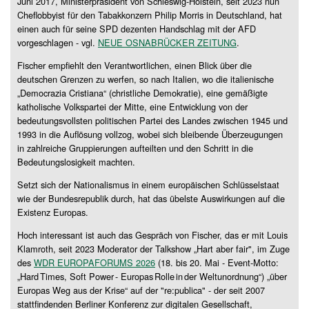
Juni 2017, Ministerpräsident von Schleswig-Holstein, seit 2023 nun
Cheflobbyist für den Tabakkonzern Philip Morris in Deutschland, hat
einen auch für seine SPD dezenten Handschlag mit der AFD
vorgeschlagen - vgl.
NEUE OSNABRÜCKER ZEITUNG
.
Fischer empfiehlt den Verantwortlichen, einen Blick über die
deutschen Grenzen zu werfen, so nach Italien, wo die italienische
„Democrazia Cristiana“ (christliche Demokratie), eine gemäßigte
katholische Volkspartei der Mitte, eine Entwicklung von der
bedeutungsvollsten politischen Partei des Landes zwischen 1945 und
1993 in die Auflösung vollzog, wobei sich bleibende Überzeugungen
in zahlreiche Gruppierungen aufteilten und den Schritt in die
Bedeutungslosigkeit machten.
Setzt sich der Nationalismus in einem europäischen Schlüsselstaat
wie der Bundesrepublik durch, hat das übelste Auswirkungen auf die
Existenz Europas.
Hoch interessant ist auch das Gespräch von Fischer, das er mit Louis
Klamroth, seit 2023 Moderator der Talkshow „Hart aber fair", im Zuge
des
WDR EUROPAFORUMS 2026
(18. bis 20. Mai - Event-Motto:
„Hard Times, Soft Power - Europas Rolle in der Weltunordnung“) „über
Europas Weg aus der Krise“ auf der "re:publica" - der seit 2007
stattfindenden Berliner Konferenz zur digitalen Gesellschaft,