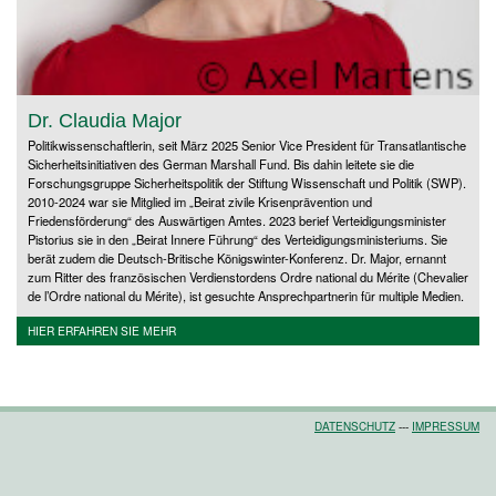
Dr. Claudia Major
Politikwissenschaftlerin, seit März 2025 Senior Vice President für Transatlantische
Sicherheitsinitiativen des German Marshall Fund. Bis dahin leitete sie die
Forschungsgruppe Sicherheitspolitik der Stiftung Wissenschaft und Politik (SWP).
2010-2024 war sie Mitglied im „Beirat zivile Krisenprävention und
Friedensförderung“ des Auswärtigen Amtes. 2023 berief Verteidigungsminister
Pistorius sie in den „Beirat Innere Führung“ des Verteidigungsministeriums. Sie
berät zudem die Deutsch-Britische Königswinter-Konferenz. Dr. Major, ernannt
zum Ritter des französischen Verdienstordens Ordre national du Mérite (Chevalier
de l’Ordre national du Mérite), ist gesuchte Ansprechpartnerin für multiple Medien.
HIER ERFAHREN SIE MEHR
DATENSCHUTZ
---
IMPRESSUM