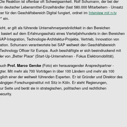
e Reaktion ist offenbar oft Schweigsamkeit. Rolf Schumann, der bei der
in deutscher Lebensmittel-Einzelhändler (fast 580.000 Mitarbeitern - Umsatz
icer für den Geschäftsbereich Digital fungiert, ordnet im
Interview mit n-tv
" ein.
ht, er gilt als führende Unternehmerpersönlichkeit in den Bereichen
 basiert auf dem Erfahrungsschatz eines Vierteljahrhunderts in den Bereichen
AP-Integration, Technologie-Architektur-Projekte, Vertrieb, Innovation von
mation. Schumann verantwortete bei SAP weltweit den Geschäftsbereich
 Technology Officer für Europa. Auch beschäftigte er sich beeindruckend mit
r von „Better Place“ (Start-Up-Unternehmen - Fokus Elektromobilität).
 auch
(Foto) ein herausragender Ansprechpartner -
Prof. Marco Gercke
gter. Mit mehr als 700 Vorträgen in über 100 Ländern und mehr als 100
glich einer der weltweit führenden Experten. Er ist Gründer und Direktor des
ngigen Forschungsinstitut mit Sitz in Köln. Er steht Regierungen,
 Seite und berät sie in strategischen, politischen und rechtlichen
curity.