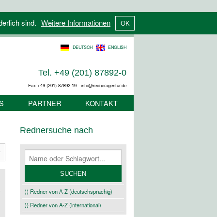
derlich sind.
Weitere Informationen
DEUTSCH
ENGLISH
Tel. +49 (201) 87892-0
Fax +49 (201) 87892-19 · info@redneragentur.de
S
PARTNER
KONTAKT
Rednersuche nach
⟩⟩ Redner von A-Z (deutschsprachig)
⟩⟩ Redner von A-Z (international)