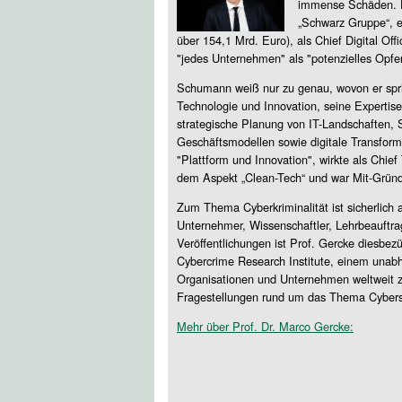
immense Schäden. Di
„Schwarz Gruppe“, e
über 154,1 Mrd. Euro), als Chief Digital Off
"jedes Unternehmen" als "potenzielles Opfer
Schumann weiß nur zu genau, wovon er spric
Technologie und Innovation, seine Expertise
strategische Planung von IT-Landschaften, S
Geschäftsmodellen sowie digitale Transfor
"Plattform und Innovation", wirkte als Chief
dem Aspekt „Clean-Tech“ und war Mit-Gründe
Zum Thema Cyberkriminalität ist sicherlich
Unternehmer, Wissenschaftler, Lehrbeauftra
Veröffentlichungen ist Prof. Gercke diesbezü
Cybercrime Research Institute, einem unabhä
Organisationen und Unternehmen weltweit zur
Fragestellungen rund um das Thema Cyberse
Mehr über Prof. Dr. Marco Gercke: