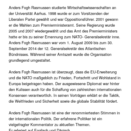
Anders Fogh Rasmussen studierte Wirtschaftswissenschaften an
der Universität Aarhus. 1998 wurde er zum Vorsitzenden der
Liberalen Partei gewählt und war Oppositionsführer. 2001 gewann
er die Wahlen zum Premierministeramt. Seine Regierung wurde
2005 und 2007 wiedergewählt und das Amt des Premierministers
hatte er bis zu seiner Ernennung zum NATO- Generalsekretär inne.
Anders Fogh Rasmussen war vom 1. August 2009 bis zum 30.
September 2014 der 12. Generalsekretär des Atlantischen
Bündnisses. Während seiner Amtszeit wurde die Organisation
grundlegend umgestaltet.
Anders Fogh Rasmussen ist überzeugt, dass die EU-Erweiterung
und die NATO maßgeblich zu Frieden, Fortschritt und Wohlstand in
Europa beigetragen haben. Der ausgewiesene Diplomat war hinter
den Kulissen auch für die Schaffung von zahlreichen internationalen
Konsensen verantwortlich. In seinen Vorträgen erklärt er die Taktik,
die Weltfrieden und Sicherheit sowie die globale Stabilität fördert.
Anders Fogh Rasmussen ist eine der renommiertesten Stimmen in
der internationalen Politik. Der erfahrene Politiker ist ein
vielgefragter Kommentator zu aktuellen Themen.
Er referiert auf Englisch und Dänisch