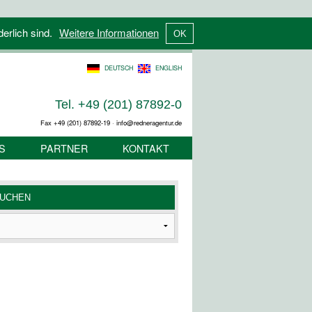
derlich sind.
Weitere Informationen
DEUTSCH
ENGLISH
Tel. +49 (201) 87892-0
Fax +49 (201) 87892-19 · info@redneragentur.de
S
PARTNER
KONTAKT