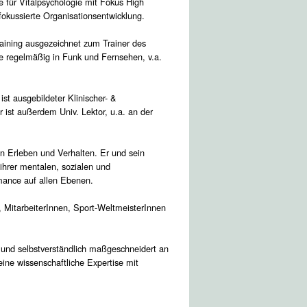
 für Vitalpsychologie mit Fokus High
kussierte Organisationsentwicklung.
training ausgezeichnet zum Trainer des
e regelmäßig in Funk und Fernsehen, v.a.
ist ausgebildeter Klinischer- &
 ist außerdem Univ. Lektor, u.a. an der
en Erleben und Verhalten. Er und sein
ihrer mentalen, sozialen und
ormance auf allen Ebenen.
 MitarbeiterInnen, Sport-WeltmeisterInnen
t und selbstverständlich maßgeschneidert an
eine wissenschaftliche Expertise mit