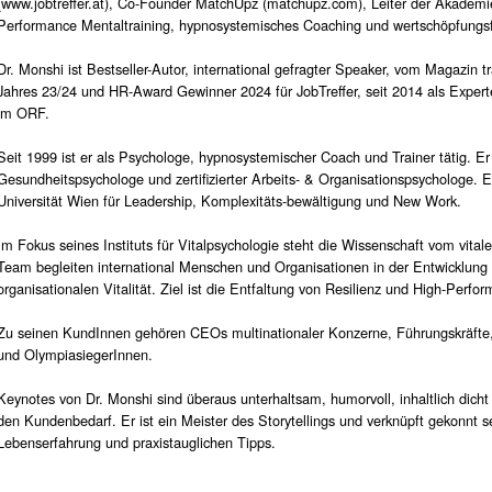
(www.jobtreffer.at), Co-Founder MatchUpz (matchupz.com), Leiter der Akademie
Performance Mentaltraining, hypnosystemisches Coaching und wertschöpfungsfo
Dr. Monshi ist Bestseller-Autor, international gefragter Speaker, vom Magazin 
Jahres 23/24 und HR-Award Gewinner 2024 für JobTreffer, seit 2014 als Expert
im ORF.
Seit 1999 ist er als Psychologe, hypnosystemischer Coach und Trainer tätig. Er 
Gesundheitspsychologe und zertifizierter Arbeits- & Organisationspsychologe. Er
Universität Wien für Leadership, Komplexitäts-bewältigung und New Work.
Im Fokus seines Instituts für Vitalpsychologie steht die Wissenschaft vom vital
Team begleiten international Menschen und Organisationen in der Entwicklung 
organisationalen Vitalität. Ziel ist die Entfaltung von Resilienz und High-Perf
Zu seinen KundInnen gehören CEOs multinationaler Konzerne, Führungskräfte,
und OlympiasiegerInnen.
Keynotes von Dr. Monshi sind überaus unterhaltsam, humorvoll, inhaltlich dich
den Kundenbedarf. Er ist ein Meister des Storytellings und verknüpft gekonnt s
Lebenserfahrung und praxistauglichen Tipps.