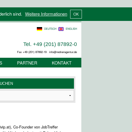
derlich sind.
Weitere Informationen
DEUTSCH
ENGLISH
Tel. +49 (201) 87892-0
Fax +49 (201) 87892-19 · info@redneragentur.de
S
PARTNER
KONTAKT
vip.at), Co-Founder von JobTreffer