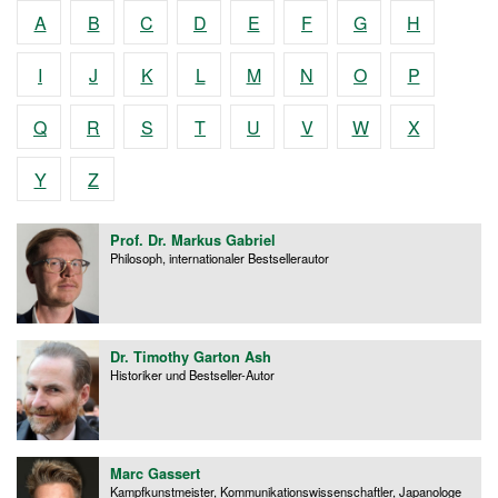
A
B
C
D
E
F
G
H
I
J
K
L
M
N
O
P
Q
R
S
T
U
V
W
X
Y
Z
Prof. Dr. Markus Gabriel
Philosoph, internationaler Bestsellerautor
Dr. Timothy Garton Ash
Historiker und Bestseller-Autor
Marc Gassert
Kampfkunstmeister, Kommunikationswissenschaftler, Japanologe