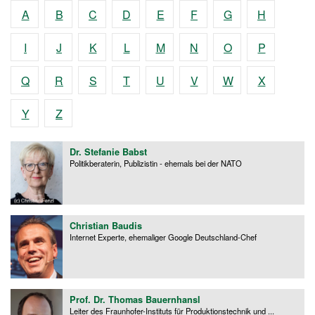
A
B
C
D
E
F
G
H
I
J
K
L
M
N
O
P
Q
R
S
T
U
V
W
X
Y
Z
Dr. Stefanie Babst
Politikberaterin, Publizistin - ehemals bei der NATO
Christian Baudis
Internet Experte, ehemaliger Google Deutschland-Chef
Prof. Dr. Thomas Bauernhansl
Leiter des Fraunhofer-Instituts für Produktionstechnik und ...