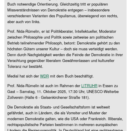
Buch notwendige Orientierung. Gleichzeitig tritt er populären
Missverständnissen von Demokratie entgegen – insbesondere
verschiedenen Varianten des Populismus, überwiegend von rechts,
aber auch von links.
Prof. Nida-Rümelin, er ist Politikberater, Intellektueller, Moderator
zwischen Philosophie und Politik sowie zeitweise am politischen
Betrieb teilnehmender Philosoph, betont: Demokratie gehört zu den
höchsten Gütern unserer Kultur – doch sie muss verteidigt werden.
Denn durch Nachgiebigkeit werden die Feinde der Demokratie in ihrer
Verachtung gegenüber liberalem Gewährenlassen und kultureller
Toleranz nur bestärkt.
Medial hat sich der
WDR
mit dem Buch beschäftigt.
Prof. Nida-Rümelin ist auch im Rahmen der
LITRUHR
in Essen zu
Gast – Samstag, 11. Oktober 2025, 17:30 Uhr, UNESCO-Welterbe
Zollverein (Halle 6 - Gelsenkirchener Straße 181).
Die Demokratie als Staats- und Gesellschaftsform ist weltweit
gefährdet, auch in Ländern, die als Vorreiter und Muster der
modernen Demokratie galten, wie die USA oder Frankreich. Illiberale,
rechtspopulistische Parteien bestimmen in mehreren europäischen
Ländern die Regierungspolitik. In Deutschland hat eine rechtsextreme