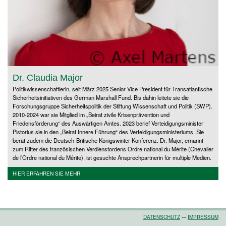
Dr. Claudia Major
Politikwissenschaftlerin, seit März 2025 Senior Vice President für Transatlantische
Sicherheitsinitiativen des German Marshall Fund. Bis dahin leitete sie die
Forschungsgruppe Sicherheitspolitik der Stiftung Wissenschaft und Politik (SWP).
2010-2024 war sie Mitglied im „Beirat zivile Krisenprävention und
Friedensförderung“ des Auswärtigen Amtes. 2023 berief Verteidigungsminister
Pistorius sie in den „Beirat Innere Führung“ des Verteidigungsministeriums. Sie
berät zudem die Deutsch-Britische Königswinter-Konferenz. Dr. Major, ernannt
zum Ritter des französischen Verdienstordens Ordre national du Mérite (Chevalier
de l’Ordre national du Mérite), ist gesuchte Ansprechpartnerin für multiple Medien.
HIER ERFAHREN SIE MEHR
DATENSCHUTZ
---
IMPRESSUM